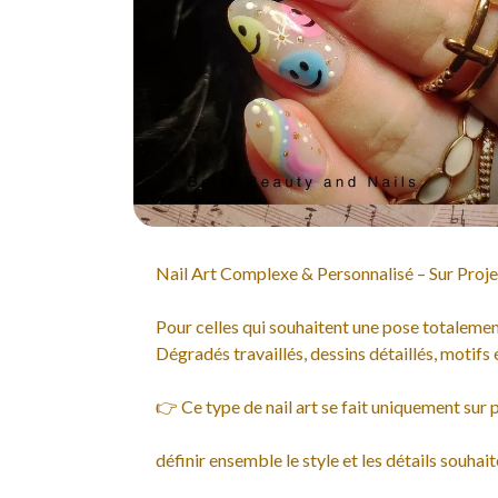
Nail Art Complexe & Personnalisé – Sur Proje
Pour celles qui souhaitent une pose totalement
Dégradés travaillés, dessins détaillés, motifs
👉 Ce type de nail art se fait uniquement sur pr
définir ensemble le style et les détails souhait